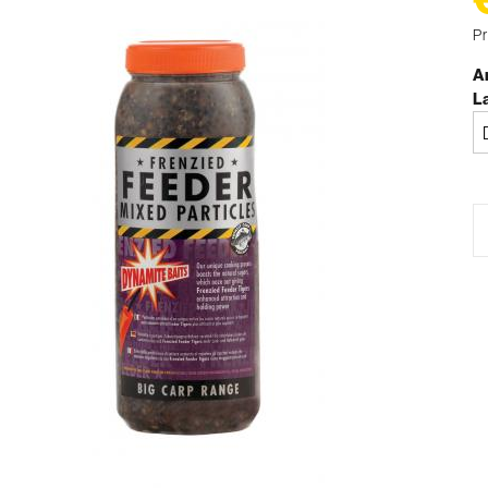
Pr
Ar
L
Bi
a