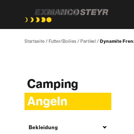
Direkt
Pfadnavigation
zum
Startseite
Futter/Boilies
Partikel
{'Current'|t}:
Dynamite Frenz
Inhalt
Camping
Angeln
Bekleidung