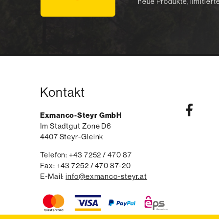
neue Produkte, limitier
Kontakt
Exmanco-Steyr GmbH
Im Stadtgut Zone D6
4407
Steyr-Gleink
AT
Telefon:
voice
+43 7252 / 470 87
Fax:
fax
+43 7252 / 470 87-20
E-Mail:
email
info@exmanco-steyr.at