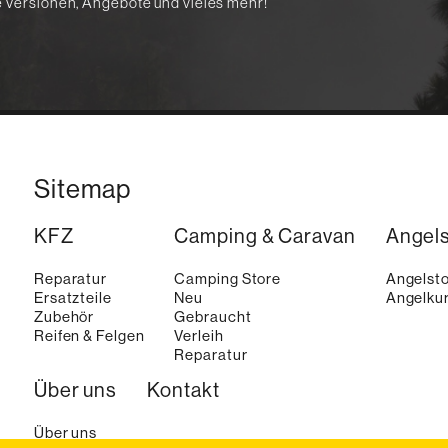
te Versionen, Angebote und vieles mehr!
Sitemap
KFZ
Camping & Caravan
Angel
Reparatur
Camping Store
Angelst
Ersatzteile
Neu
Angelkur
Zubehör
Gebraucht
Reifen & Felgen
Verleih
Reparatur
Über uns
Kontakt
Über uns