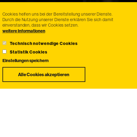
Cookies helfen uns bei der Bereitstellung unserer Dienste.
Durch die Nutzung unserer Dienste erklären Sie sich damit
einverstanden, dass wir Cookies setzen.
weitere Informationen
Technisch notwendige Cookies
Statistik Cookies
Einstellungen speichern
Zustimmung
Alle Cookies akzeptieren
zurückziehen
Willkommen bei Exmanco Steyr
Exmanco Steyr ist Ihr kompetenter Partner für Autoteile,
Reparatur, Campingzubhör, Wohnmobile, Wohnwagen,