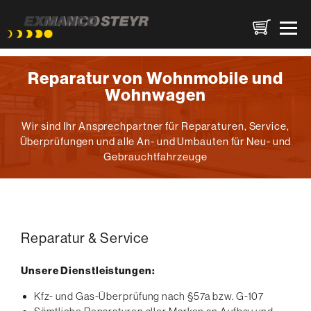
Direkt
Reparatur von Wohnmobile und
zum
Wohnwagen
Inhalt
Wir sind Ihr Ansprechpartner für Reparaturen, Service,
Überprüfungen und alle An- und Umbauten für Neu- und
Gebrauchtfahrzeuge
Reparatur & Service
Unsere Dienstleistungen:
Kfz- und Gas-Überprüfung nach §57a bzw. G-107