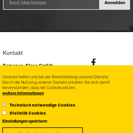
Anmelden
Kontakt
Exmanco-Steyr GmbH
Im Stadtgut Zone D6
Cookies helfen uns bei der Bereitstellung unserer Dienste.
4407
Steyr-Gleink
Durch die Nutzung unserer Dienste erklären Sie sich damit
AT
einverstanden, dass wir Cookies setzen.
Telefon:
voice
+43 7252 / 470 87
weitere Informationen
Fax:
fax
+43 7252 / 470 87-20
E-Mail:
email
info@exmanco-steyr.at
Technisch notwendige Cookies
Statistik Cookies
Einstellungen speichern
Zustimmung