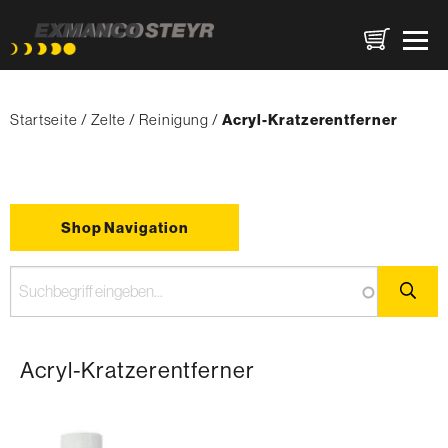
Direkt
Pfadnavigation
zum
Startseite
Zelte
Reinigung
{'Current'|t}:
Acryl-Kratzerentferner
Inhalt
Shop Navigation
Acryl-Kratzerentferner