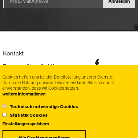
Anmelden
Kontakt
Exmanco-Steyr GmbH
Im Stadtgut Zone D6
Cookies helfen uns bei der Bereitstellung unserer Dienste.
4407
Steyr-Gleink
Durch die Nutzung unserer Dienste erklären Sie sich damit
AT
einverstanden, dass wir Cookies setzen.
Telefon:
voice
+43 7252 / 470 87
weitere Informationen
Fax:
fax
+43 7252 / 470 87-20
E-Mail:
email
info@exmanco-steyr.at
Technisch notwendige Cookies
Statistik Cookies
Einstellungen speichern
Zustimmung
Alle Cookies akzeptieren