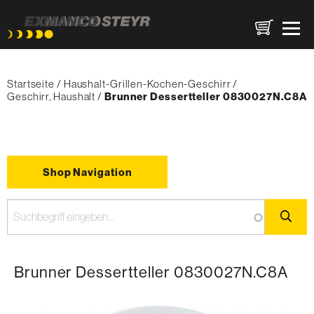
Direkt
Pfadnavigation
zum
Startseite
Haushalt-Grillen-Kochen-Geschirr
Inhalt
Geschirr, Haushalt
{'Current'|t}:
Brunner Dessertteller 0830027N.C8A
Shop Navigation
Brunner Dessertteller 0830027N.C8A