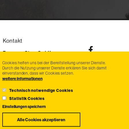
Kontakt
Exmanco-Steyr GmbH
Im Stadtgut Zone D6
Cookies helfen uns bei der Bereitstellung unserer Dienste.
4407
Steyr-Gleink
Durch die Nutzung unserer Dienste erklären Sie sich damit
AT
einverstanden, dass wir Cookies setzen.
Telefon:
voice
+43 7252 / 470 87
weitere Informationen
Fax:
fax
+43 7252 / 470 87-20
E-Mail:
email
info@exmanco-steyr.at
Technisch notwendige Cookies
Statistik Cookies
Einstellungen speichern
Zustimmung
Alle Cookies akzeptieren
zurückziehen
Widerrufsbelehrung
Zahlungsmethoden
Impressum
AGB
Datenschutz