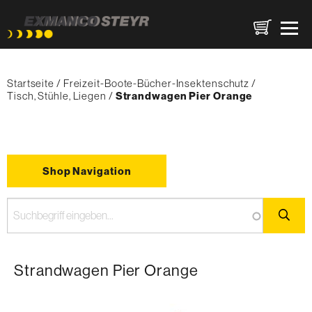
Direkt
Pfadnavigation
zum
Startseite
Freizeit-Boote-Bücher-Insektenschutz
Inhalt
Tisch, Stühle, Liegen
{'Current'|t}:
Strandwagen Pier Orange
Shop Navigation
Strandwagen Pier Orange