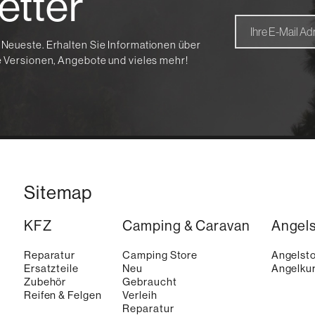
etter
 Neueste. Erhalten Sie Informationen über
te Versionen, Angebote und vieles mehr!
Sitemap
KFZ
Camping & Caravan
Angel
Reparatur
Camping Store
Angelst
Ersatzteile
Neu
Angelkur
Zubehör
Gebraucht
Reifen & Felgen
Verleih
Reparatur