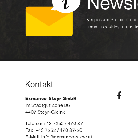
Newsl
Verpassen Sie nicht das
neue Produkte, limitier
Kontakt
Exmanco-Steyr GmbH
Im Stadtgut Zone D6
4407
Steyr-Gleink
AT
Telefon:
voice
+43 7252 / 470 87
Fax:
fax
+43 7252 / 470 87-20
E-Mail:
email
info@exmanco-steyr.at