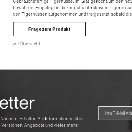
Gebrauchsfertige Tigernüsse, im Glas gekocht, um den nat
bewahren. Eingelegt in dickem, ultraattraktivem Tigernus
den Tigernüssen aufgenommen und freigesetzt, sobald die
Frage zum Produkt
zur Übersicht
etter
 Neueste. Erhalten Sie Informationen über
te Versionen, Angebote und vieles mehr!