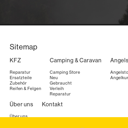
Sitemap
KFZ
Camping & Caravan
Angel
Reparatur
Camping Store
Angelst
Ersatzteile
Neu
Angelkur
Zubehör
Gebraucht
Reifen & Felgen
Verleih
Reparatur
Über uns
Kontakt
Über uns
Aktuelles
Karriere