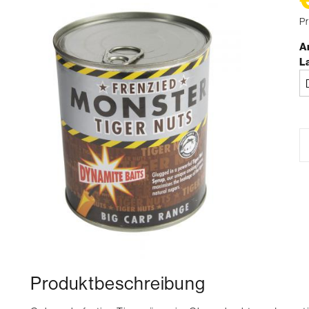
Pr
Ar
L
Bi
a
Produktbeschreibung