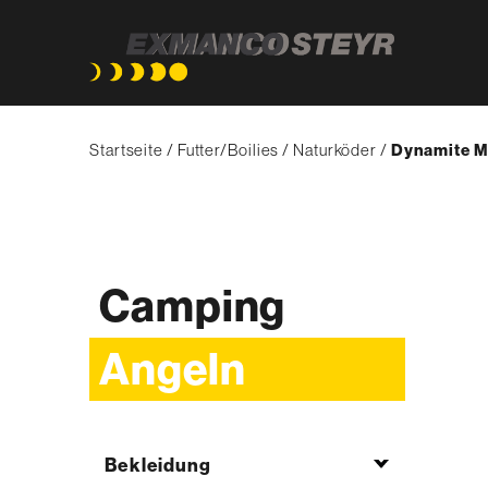
Direkt
Pfadnavigation
zum
Startseite
Futter/Boilies
Naturköder
{'Current'|t}
Dynamite M
Inhalt
Camping
Angeln
Bekleidung