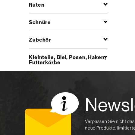
Ruten
Schnüre
Zubehör
Kleinteile, Blei, Posen, Haken,
Futterkörbe
Newsl
Verpassen Sie nicht das
neue Produkte, limitier