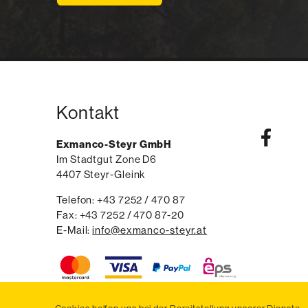
Kontakt
Exmanco-Steyr GmbH
Im Stadtgut Zone D6
4407
Steyr-Gleink
AT
Telefon:
voice
+43 7252 / 470 87
Fax:
fax
+43 7252 / 470 87-20
E-Mail:
email
info@exmanco-steyr.at