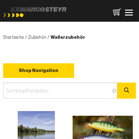
Direkt
Pfadnavigation
zum
Startseite
Zubehör
{'Current'|t}:
Wallerzubehör
Inhalt
Shop Navigation