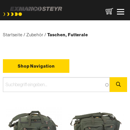
Direkt
Pfadnavigation
zum
Startseite
Zubehör
{'Current'|t}:
Taschen, Futterale
Inhalt
Shop Navigation