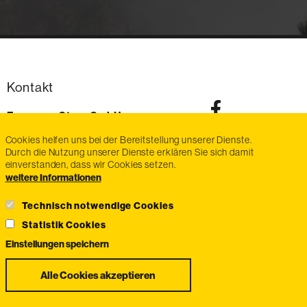
Kontakt
Exmanco-Steyr GmbH
Im Stadtgut Zone D6
Cookies helfen uns bei der Bereitstellung unserer Dienste.
4407
Steyr-Gleink
Durch die Nutzung unserer Dienste erklären Sie sich damit
AT
einverstanden, dass wir Cookies setzen.
Telefon:
voice
+43 7252 / 470 87
weitere Informationen
Fax:
fax
+43 7252 / 470 87-20
E-Mail:
email
info@exmanco-steyr.at
Technisch notwendige Cookies
Statistik Cookies
Einstellungen speichern
Zustimmung
Alle Cookies akzeptieren
zurückziehen
Widerrufsbelehrung
Zahlungsmethoden
Impressum
AGB
Datenschutz