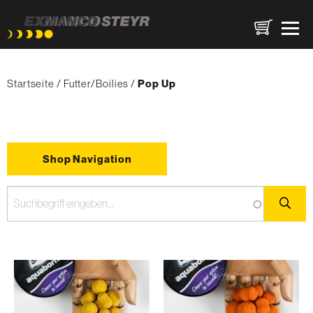
Direkt
Pfadnavigation
zum
Startseite
Futter/Boilies
{'Current'|t}:
Pop Up
Inhalt
Shop Navigation