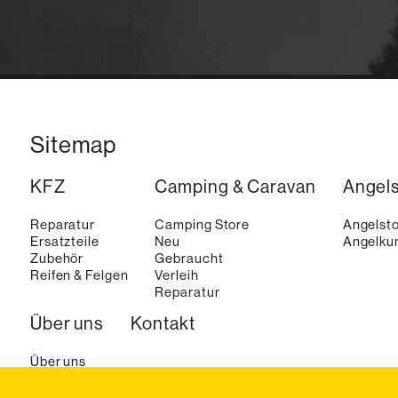
Sitemap
KFZ
Camping & Caravan
Angel
Reparatur
Camping Store
Angelst
Ersatzteile
Neu
Angelkur
Zubehör
Gebraucht
Reifen & Felgen
Verleih
Reparatur
Über uns
Kontakt
Über uns
Aktuelles
Karriere