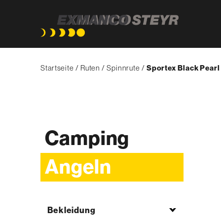
Direkt
Pfadnavigation
zum
Startseite
Ruten
Spinnrute
{'Current'|t}:
Sportex Black Pearl
Inhalt
Camping
Angeln
Bekleidung