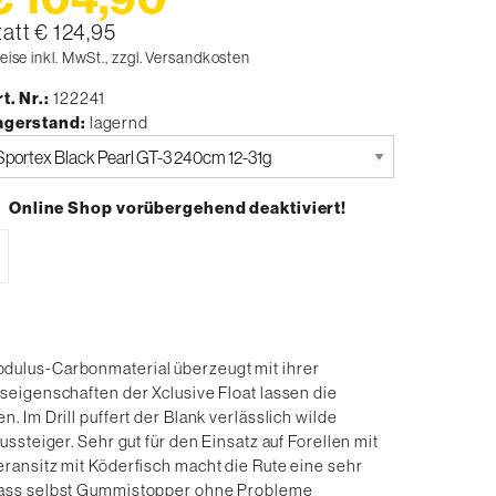
tatt € 124,95
eise inkl. MwSt., zzgl. Versandkosten
t. Nr.
122241
agerstand
lagernd
tte
uswählen
Online Shop vorübergehend deaktiviert!
dulus-Carbonmaterial überzeugt mit ihrer
seigenschaften der Xclusive Float lassen die
 Im Drill puffert der Blank verlässlich wilde
ssteiger. Sehr gut für den Einsatz auf Forellen mit
ransitz mit Köderfisch macht die Rute eine sehr
 dass selbst Gummistopper ohne Probleme