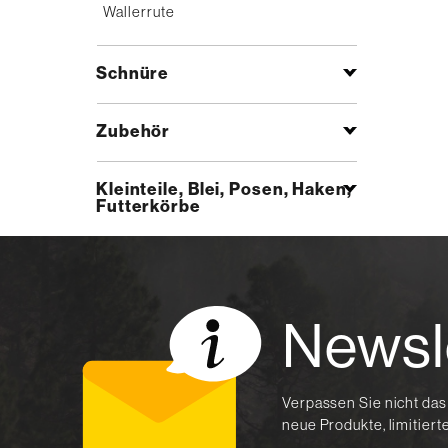
Wallerrute
Schnüre
Zubehör
Kleinteile, Blei, Posen, Haken,
Futterkörbe
Newsl
Verpassen Sie nicht das
neue Produkte, limitier