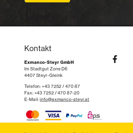
Kontakt
Exmanco-Steyr GmbH
Im Stadtgut Zone D6
4407
Steyr-Gleink
AT
Telefon:
voice
+43 7252 / 470 87
Fax:
fax
+43 7252 / 470 87-20
E-Mail:
email
info@exmanco-steyr.at