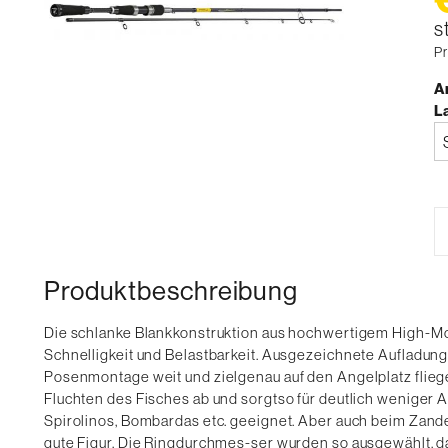
s
Pr
Ar
L
Bi
a
Produktbeschreibung
Die schlanke Blankkonstruktion aus hochwertigem High-Mo
Schnelligkeit und Belastbarkeit. Ausgezeichnete Aufladung
Posenmontage weit und zielgenau auf den Angelplatz fliegen.
Fluchten des Fisches ab und sorgtso für deutlich weniger Au
Spirolinos, Bombardas etc. geeignet. Aber auch beim Zande
gute Figur. Die Ringdurchmes-ser wurden so ausgewählt,