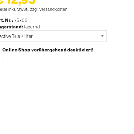
eise inkl. MwSt., zzgl. Versandkosten
t. Nr.
75702
agerstand
lagernd
tte
uswählen
Online Shop vorübergehend deaktiviert!