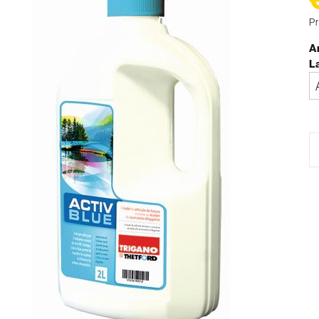
Pr
Ar
L
Bi
a