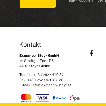
neue Produkte, limitier
Kontakt
Exmanco-Steyr GmbH
Im Stadtgut Zone D6
4407
Steyr-Gleink
AT
Telefon:
voice
+43 7252 / 470 87
Fax:
fax
+43 7252 / 470 87-20
E-Mail:
email
info@exmanco-steyr.at