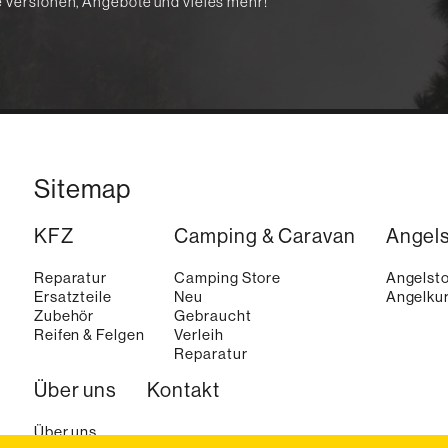
te Versionen, Angebote und vieles mehr!
Sitemap
KFZ
Camping & Caravan
Angel
Reparatur
Camping Store
Angelst
Ersatzteile
Neu
Angelkur
Zubehör
Gebraucht
Reifen & Felgen
Verleih
Reparatur
Über uns
Kontakt
Über uns