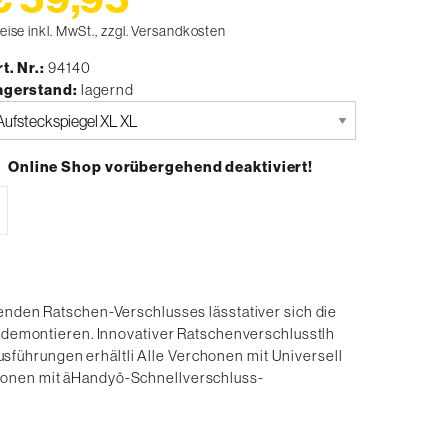
eise inkl. MwSt., zzgl. Versandkosten
t. Nr.
94140
agerstand
lagernd
tte
uswählen
Online Shop vorübergehend deaktiviert!
benden Ratschen-Verschlusses lässtativer sich die
montieren. Innovativer Ratschenverschlusstlh
führungen erhältli Alle Verchonen mit Universell
sionen mit äHandyô-Schnellverschluss-