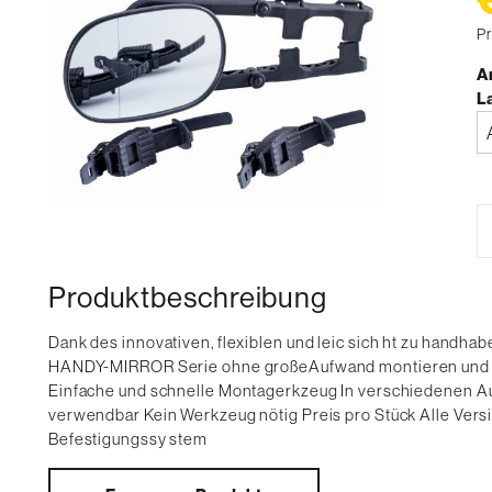
Pr
Ar
L
Bi
a
Produktbeschreibung
Dank des innovativen, flexiblen und leic sich ht zu handha
HANDY-MIRROR Serie ohne großeAufwand montieren und de
Einfache und schnelle Montagerkzeug In verschiedenen Aus
verwendbar Kein Werkzeug nötig Preis pro Stück Alle Ver
Befestigungssy stem