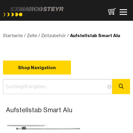
Direkt
Pfadnavigation
zum
Startseite
Zelte
Zeltzubehör
{'Current'|t}:
Aufstellstab Smart Alu
Inhalt
Shop Navigation
Aufstellstab Smart Alu