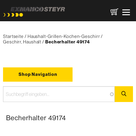
Direkt
Pfadnavigation
zum
Startseite
Haushalt-Grillen-Kochen-Geschirr
Inhalt
Geschirr, Haushalt
{'Current'|t}:
Becherhalter 49174
Shop Navigation
Becherhalter 49174