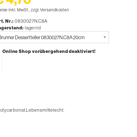
eise inkl. MwSt., zzgl. Versandkosten
t. Nr.
0830027N.C8A
agerstand
lagernd
tte
uswählen
Online Shop vorübergehend deaktiviert!
olycarbonat.Lebensmittelecht.