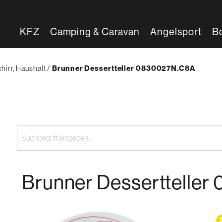
KFZ
Camping & Caravan
Angelsport
B
hirr, Haushalt
{'Current'|t}:
Brunner Dessertteller 0830027N.C8A
Brunner Desserttelle