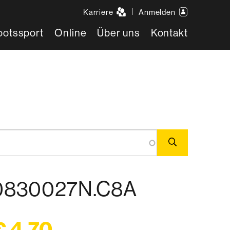
Karriere
Anmelden
ootssport
Online
Über uns
Kontakt
r 0830027N.C8A
€ 4,70