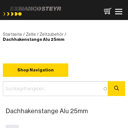
Direkt
Pfadnavigation
zum
Startseite
Zelte
Zeltzubehör
Inhalt
{'Current'|t}:
Dachhakenstange Alu 25mm
Shop Navigation
Dachhakenstange Alu 25mm