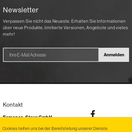
Newsletter
Verpassen Sie nicht das Neueste. Erhalten Sie Informationen
über neue Produkte, limitierte Versionen, Angebote und vieles
mehr!
Anmelden
Kontakt
Exmanco-Steyr GmbH
Im Stadtgut Zone D6
Cookies helfen uns bei der Bereitstellung unserer Dienste.
4407
Steyr-Gleink