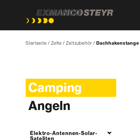
Direkt
Pfadnavigation
zum
Startseite
Zelte
Zeltzubehör
{'Current'|t}:
Dachhakenstange
Inhalt
Camping
Angeln
Elektro-Antennen-Solar-
Sateliten