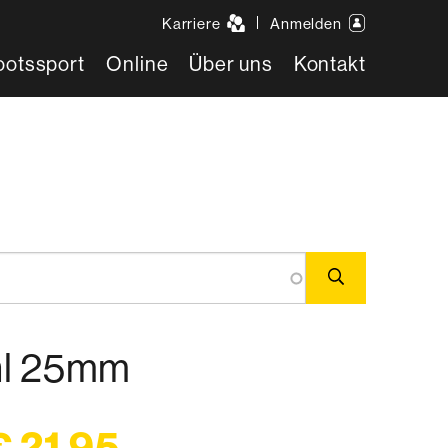
Karriere
Anmelden
ootssport
Online
Über uns
Kontakt
hl 25mm
€ 21,95