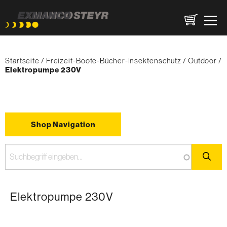
Direkt
Pfadnavigation
zum
Startseite
Freizeit-Boote-Bücher-Insektenschutz
Outdoor
Inhalt
{'Current'|t}:
Elektropumpe 230V
Shop Navigation
Elektropumpe 230V