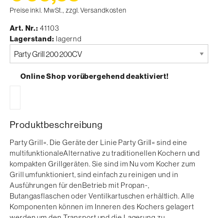
Preise inkl. MwSt., zzgl. Versandkosten
Art. Nr.
41103
Lagerstand
lagernd
Bitte
auswählen
Online Shop vorübergehend deaktiviert!
Produktbeschreibung
Party Grill«. Die Geräte der Linie Party Grill« sind eine
multifunktionaleAlternative zu traditionellen Kochern und
kompakten Grillgeräten. Sie sind im Nu vom Kocher zum
Grill umfunktioniert, sind einfach zu reinigen und in
Ausführungen für denBetrieb mit Propan-,
Butangasflaschen oder Ventilkartuschen erhältlich. Alle
Komponenten können im Inneren des Kochers gelagert
werden um den Transport und die Lagerung zu