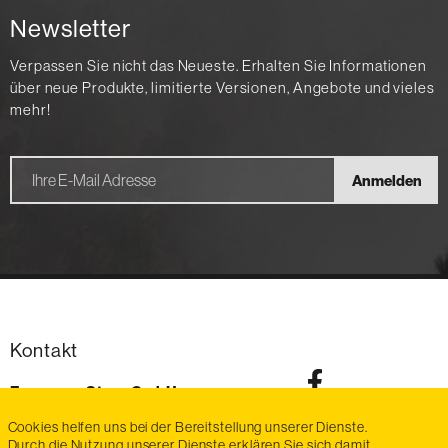
Newsletter
Verpassen Sie nicht das Neueste. Erhalten Sie Informationen
über neue Produkte, limitierte Versionen, Angebote und vieles
mehr!
Anmelden
Kontakt
Exmanco-Steyr GmbH
Im Stadtgut Zone D6
Cookies helfen uns bei der Bereitstellung unserer Dienste.
4407
Steyr-Gleink
Durch die Nutzung unserer Dienste erklären Sie sich damit