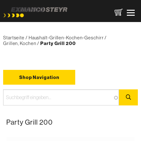
Direkt
Pfadnavigation
zum
Startseite
Haushalt-Grillen-Kochen-Geschirr
Inhalt
Grillen, Kochen
{'Current'|t}:
Party Grill 200
Shop Navigation
Party Grill 200