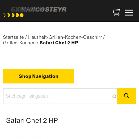
Direkt
Pfadnavigation
zum
Startseite
Haushalt-Grillen-Kochen-Geschirr
Inhalt
Grillen, Kochen
{'Current'|t}:
Safari Chef 2 HP
Shop Navigation
Safari Chef 2 HP