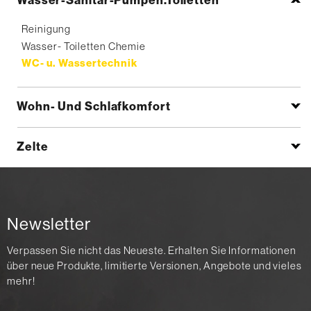
Wasser-Sanitär-Pumpen.Toiletten
Reinigung
Wasser- Toiletten Chemie
WC- u. Wassertechnik
Wohn- Und Schlafkomfort
Zelte
Newsletter
Verpassen Sie nicht das Neueste. Erhalten Sie Informationen
über neue Produkte, limitierte Versionen, Angebote und vieles
mehr!