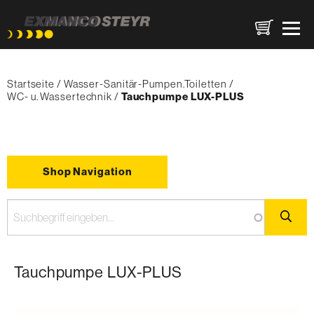
Direkt
Pfadnavigation
zum
Startseite
Wasser-Sanitär-Pumpen.Toiletten
Inhalt
WC- u. Wassertechnik
{'Current'|t}:
Tauchpumpe LUX-PLUS
Shop Navigation
Tauchpumpe LUX-PLUS