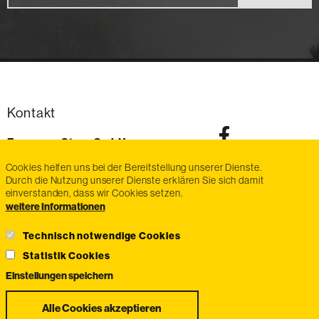
Kontakt
Exmanco-Steyr GmbH
Im Stadtgut Zone D6
Cookies helfen uns bei der Bereitstellung unserer Dienste.
4407
Steyr-Gleink
Durch die Nutzung unserer Dienste erklären Sie sich damit
AT
einverstanden, dass wir Cookies setzen.
Telefon:
voice
+43 7252 / 470 87
weitere Informationen
Fax:
fax
+43 7252 / 470 87-20
E-Mail:
email
info@exmanco-steyr.at
Technisch notwendige Cookies
Statistik Cookies
Einstellungen speichern
Zustimmung
Alle Cookies akzeptieren
zurückziehen
Widerrufsbelehrung
Zahlungsmethoden
Impressum
AGB