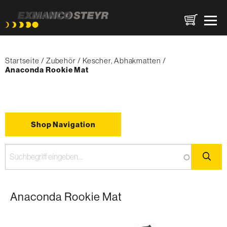
Direkt
Pfadnavigation
zum
Startseite
Zubehör
Kescher, Abhakmatten
Inhalt
{'Current'|t}:
Anaconda Rookie Mat
Shop Navigation
Anaconda Rookie Mat