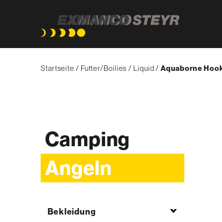
Direkt
Pfadnavigation
zum
Startseite
Futter/Boilies
Liquid
{'Current'|t}:
Aquaborne Hook
Inhalt
Camping
Angeln
Bekleidung