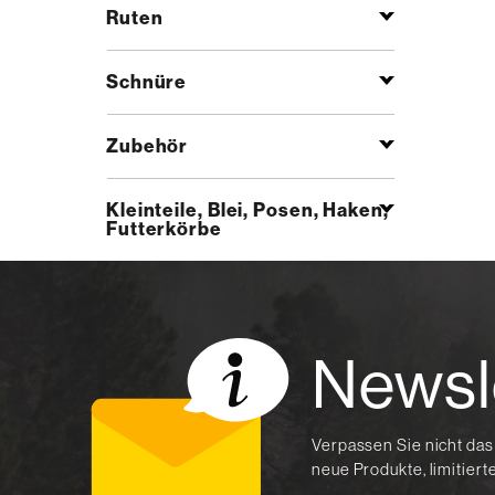
Ruten
Schnüre
Zubehör
Kleinteile, Blei, Posen, Haken,
Futterkörbe
Newsl
Verpassen Sie nicht das
neue Produkte, limitier