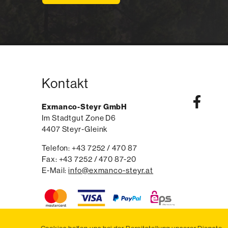
Kontakt
Exmanco-Steyr GmbH
Im Stadtgut Zone D6
4407
Steyr-Gleink
AT
Telefon:
voice
+43 7252 / 470 87
Fax:
fax
+43 7252 / 470 87-20
E-Mail:
email
info@exmanco-steyr.at