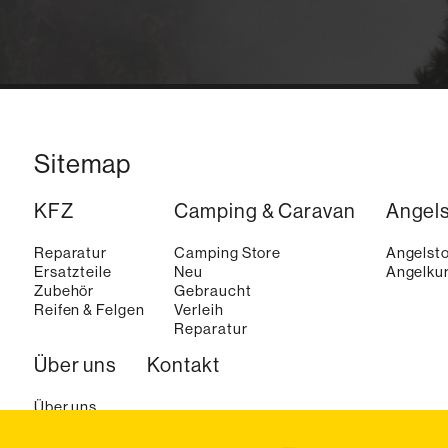
Sitemap
KFZ
Camping & Caravan
Angel
Reparatur
Camping Store
Angelst
Ersatzteile
Neu
Angelkur
Zubehör
Gebraucht
Reifen & Felgen
Verleih
Reparatur
Über uns
Kontakt
Über uns
Aktuelles
Karriere