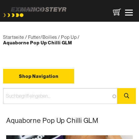
Direkt
Pfadnavigation
zum
Startseite
Futter/Boilies
Pop Up
Inhalt
{'Current'|t}:
Aquaborne Pop Up Chilli GLM
Shop Navigation
Aquaborne Pop Up Chilli GLM