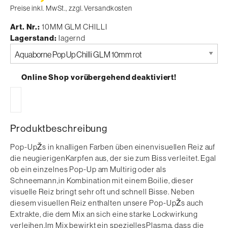
Preise inkl. MwSt., zzgl. Versandkosten
Art. Nr.
10MM GLM CHILLI
Lagerstand
lagernd
Bitte
auswählen
Online Shop vorübergehend deaktiviert!
Produktbeschreibung
Pop-UpŽs in knalligen Farben üben einenvisuellen Reiz auf
die neugierigenKarpfen aus, der sie zum Biss verleitet. Egal
ob ein einzelnes Pop-Up am Multirig oder als
Schneemann,in Kombination mit einem Boilie, dieser
visuelle Reiz bringt sehr oft und schnell Bisse. Neben
diesem visuellen Reiz enthalten unsere Pop-UpŽs auch
Extrakte, die dem Mix an sich eine starke Lockwirkung
verleihen.Im Mix bewirkt ein speziellesPlasma, dass die