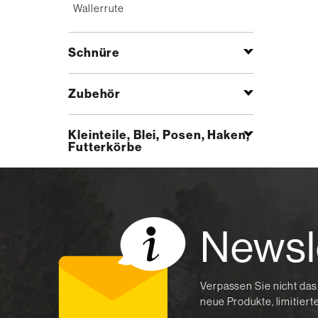
Wallerrute
Schnüre
Zubehör
Kleinteile, Blei, Posen, Haken,
Futterkörbe
Newsl
Verpassen Sie nicht das
neue Produkte, limitier