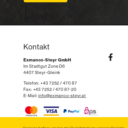
Kontakt
Exmanco-Steyr GmbH
Im Stadtgut Zone D6
4407
Steyr-Gleink
AT
Telefon:
voice
+43 7252 / 470 87
Fax:
fax
+43 7252 / 470 87-20
E-Mail:
email
info@exmanco-steyr.at