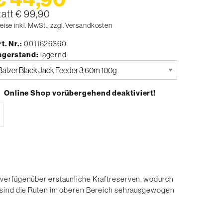
tatt € 99,90
eise inkl. MwSt., zzgl. Versandkosten
t. Nr.
0011626360
agerstand
lagernd
tte
uswählen
Online Shop vorübergehend deaktiviert!
 verfügenüber erstaunliche Kraftreserven, wodurch
e sind die Ruten im oberen Bereich sehrausgewogen