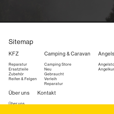
Sitemap
KFZ
Camping & Caravan
Angel
Reparatur
Camping Store
Angelst
Ersatzteile
Neu
Angelkur
Zubehör
Gebraucht
Reifen & Felgen
Verleih
Reparatur
Über uns
Kontakt
Über uns
Aktuelles
Karriere