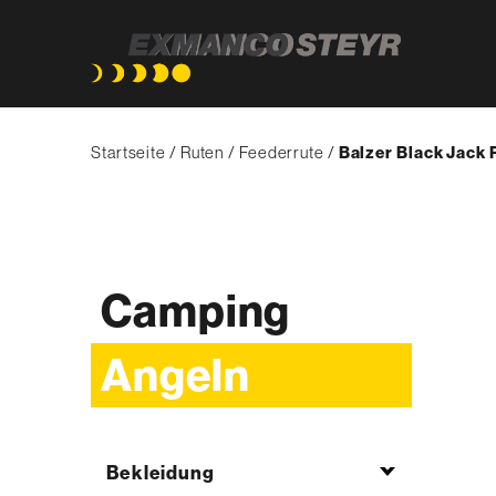
Direkt
Pfadnavigation
zum
Startseite
Ruten
Feederrute
{'Current'|t}:
Balzer Black Jack 
Inhalt
Camping
Angeln
Bekleidung