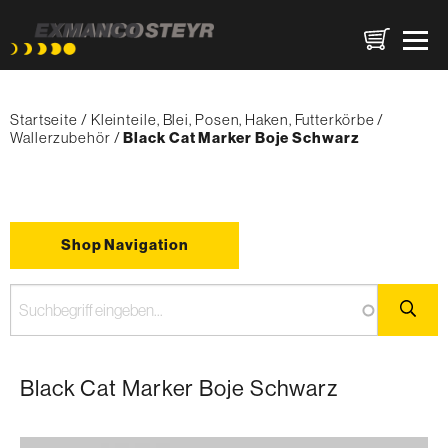
Direkt
Pfadnavigation
zum
Startseite
Kleinteile, Blei, Posen, Haken, Futterkörbe
Inhalt
Wallerzubehör
{'Current'|t}:
Black Cat Marker Boje Schwarz
Shop Navigation
Black Cat Marker Boje Schwarz