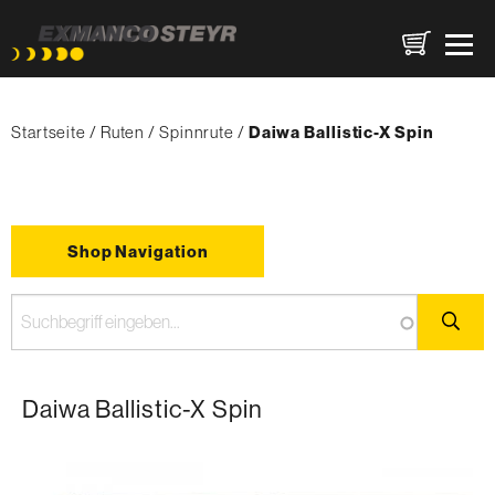
Direkt
Pfadnavigation
zum
Startseite
Ruten
Spinnrute
{'Current'|t}:
Daiwa Ballistic-X Spin
Inhalt
Shop Navigation
Daiwa Ballistic-X Spin