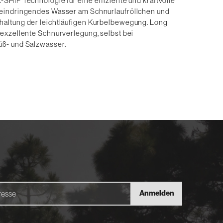
SHIP Technologie für eine effiziente und kraftvolle
n eindringendes Wasser am Schnurlaufröllchen und
haltung der leichtläufigen Kurbelbewegung. Long
 exzellente Schnurverlegung, selbst bei
üß- und Salzwasser.
Anmelden