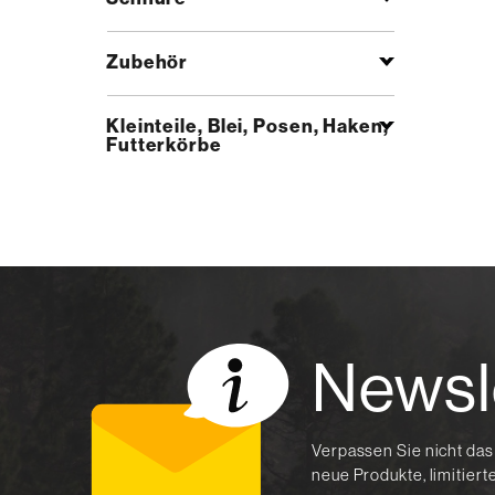
Zubehör
Kleinteile, Blei, Posen, Haken,
Futterkörbe
Newsl
Verpassen Sie nicht das
neue Produkte, limitier