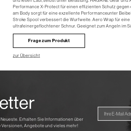
und lesen Lauf, selbst unter Belastung. HAGANE Gear und X-
Performance X-Protect für einen effizienten Schutz gege
am Body sorgt für eine exzellente Performanceunter Beibe
Stroke Spool verbessert die Wurfweite. Aero Wrap für eine
ultrafeinergeflochtener Schnur. Geeignet zum Angeln im S
Frage zum Produkt
zur Übersicht
etter
 Neueste. Erhalten Sie Informationen über
te Versionen, Angebote und vieles mehr!