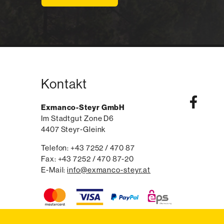
Kontakt
Exmanco-Steyr GmbH
Im Stadtgut Zone D6
4407
Steyr-Gleink
AT
Telefon:
voice
+43 7252 / 470 87
Fax:
fax
+43 7252 / 470 87-20
E-Mail:
email
info@exmanco-steyr.at