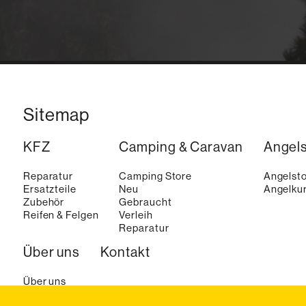
Sitemap
KFZ
Camping & Caravan
Angel
Reparatur
Camping Store
Angelst
Ersatzteile
Neu
Angelkur
Zubehör
Gebraucht
Reifen & Felgen
Verleih
Reparatur
Über uns
Kontakt
Über uns
Aktuelles