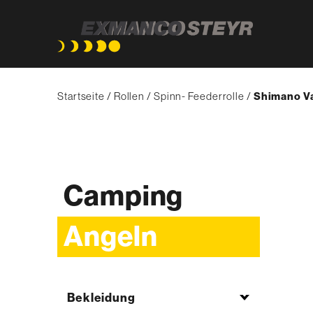
Direkt
Pfadnavigation
zum
Startseite
Rollen
Spinn- Feederrolle
{'Current'|t
Shimano V
Inhalt
Camping
Angeln
Bekleidung