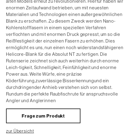
alten Models erneut zu revolutionieren. Hierfür haben wir
enormen Zeitaufwand betrieben, um mit neuesten
Materialien und Technologien einen außergewöhnlichen
Blank zu erschaffen. Zu diesem Zweck werden Nano-
Kohlenstofffasern in einem speziellen Verfahren
verflochten und mit enormen Druck gepresst, um so die
Reißfestigkeit der einzelnen Fasern zu erhöhen. Dies
ermöglicht es uns, nun einen noch widerstandsfähigeren
Helicore-Blank für die Absolut NT zu fertigen. Die
Rutenserie zeichnet sich auch weiterhin durch enorme
Leich-tigkeit, Schnelligkeit, Feinfühligkeit und enorme
Power aus. Weite Würfe, eine präzise
Köderführung,zuverlässige Bisserkennungund ein
durchdringender Anhieb verstehen sich von selbst.
Rundum die perfekte Raubfischrute für anspruchsvolle
Angler und Anglerinnen
Frage zum Produkt
zur Übersicht