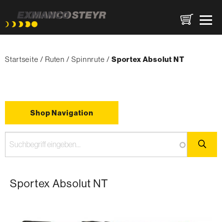
Direkt
Pfadnavigation
zum
Startseite
Ruten
Spinnrute
{'Current'|t}:
Sportex Absolut NT
Inhalt
Shop Navigation
Sportex Absolut NT